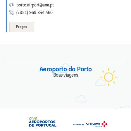
Viajar
porto.airport@ana.pt
para/do
(+351) 969 844 460
Reino
Unido
Qualidade
Preços
de Serviço
Aeroporto do Porto
Boas viagens