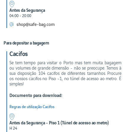
PRECISO
Lounge
Varsóvia
DE
CIP
SABER
Antes da Segurança
Warsaw
Fast
04:00 - 20:00
Contactos
Track
úteis
shop@safe-bag.com
Direitos
LOJAS
dos
E
passageiros
RESTAURANTES
Para depositar a bagagem
Ligações
Lojas
entre
Cacifos
voos
Restaurantes
e cafés
Mobilidade
Se tem tempo para visitar o Porto mas tem muita bagagem
reduzida
Duty
ou volumes de grande dimensão - não se preocupe. Temos à
Free
sua disposição 104 cacifos de diferentes tamanhos. Procure
Necessidades
os nossos cacifos no Piso -1, no túnel de acesso ao metro. É
especiais
simples!
Viajar
com
Documento para download:
animais
Viajar
Regras de utilização Cacifos
com
crianças
Viajar
Antes da Segurança - Piso 1 (Túnel de acesso ao metro)
com
plantas
H 24