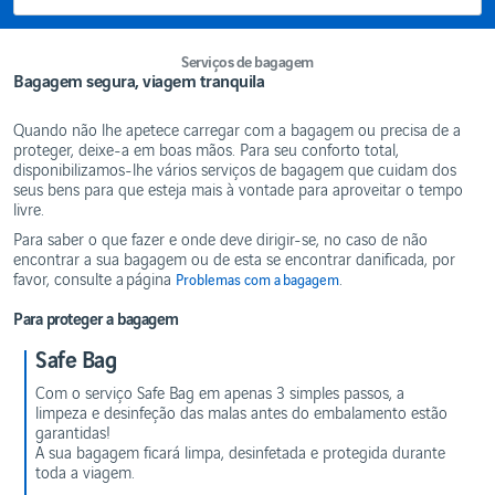
de
segurança
&
Reclamações
bagagem
Budapest
Deixar
Fly
Passaportes
ou
Política
Serviços de
Budapest
e Vistos
Buscar
de
Serviços de bagagem
conveniência
alguém
PARA
cookies
Bagagem segura, viagem tranquila
Budapest
Limites à
UM
Serviços
circulação
MAIOR
de
Colone
de
CONFORTO
saúde
dinheiro
Quando não lhe apetece carregar com a bagagem ou precisa de a
Colonia
proteger, deixe-a em boas mãos. Para seu conforto total,
Estacionamento
Serviços
BAGAGEM
disponibilizamos-lhe vários serviços de bagagem que cuidam dos
de
Colónia
Avenças
viagens
seus bens para que esteja mais à vontade para aproveitar o tempo
Artigos
e
Dusseldorf
Hotel
livre.
proibidos
turismo
Dusseldorf
Rent-
Para saber o que fazer e onde deve dirigir-se, no caso de não
Bagagem
Serviços
a-car
de mão
encontrar a sua bagagem ou de esta se encontrar danificada, por
financeiros
Dusseldorf
favor, consulte a página
.
Problemas com a bagagem
Bagagem
Serviços
Estambul
de porão
para
Para proteger a bagagem
famílias
Istambul
Problemas
com a
Safe Bag
WiFi
Istanbul
bagagem
Grátis
Munich
Com o serviço Safe Bag em apenas 3 simples passos, a
Viajar
limpeza e desinfeção das malas antes do embalamento estão
com
SERVIÇOS
Munique
líquidos
PREMIUM
garantidas!
A sua bagagem ficará limpa, desinfetada e protegida durante
Múnich
Lounge
O
toda a viagem.
ANA
Varsovia
QUE